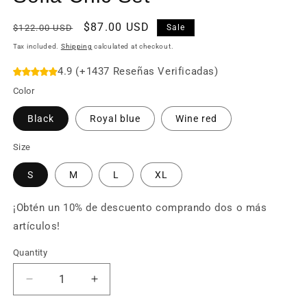
Regular
Sale
$87.00 USD
$122.00 USD
Sale
price
price
Tax included.
Shipping
calculated at checkout.
4.9 (+1437 Reseñas Verificadas)
Color
Black
Royal blue
Wine red
Size
S
M
L
XL
¡Obtén un 10% de descuento comprando dos o más
artículos!
Quantity
Decrease
Increase
quantity
quantity