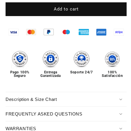
for
for
Sofia
Sofia
Add to cart
Chic
Chic
Set
Set
Pago 100%
Entrega
Soporte 24/7
100%
Seguro
Garantizada
Satisfacción
Description & Size Chart
FREQUENTLY ASKED QUESTIONS
WARRANTIES