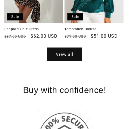
Sale
Sale
Leopard Chic Dress
Temptation Blouse
Regular
Sale
$62.00 USD
Regular
Sale
$51.00 USD
$87.00 USD
$71.00 USD
price
price
price
price
View all
Buy with confidence!