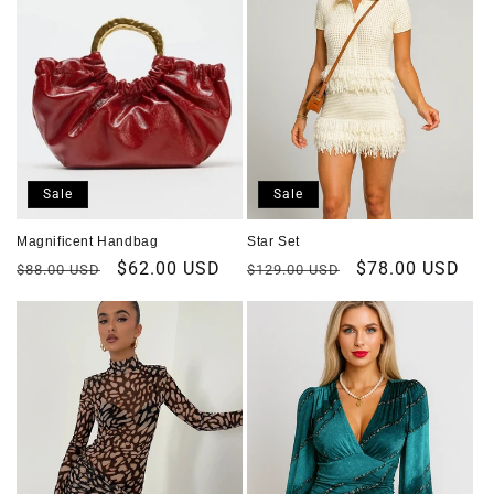
Sale
Sale
Magnificent Handbag
Star Set
Regular
Sale
$62.00 USD
Regular
Sale
$78.00 USD
$88.00 USD
$129.00 USD
price
price
price
price